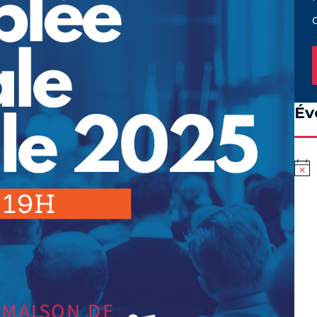
Év
Notic